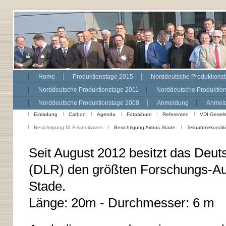
Home
Produktionstage 2015
Norddeutsche Produktions
Norddeutsche Produktionstage 2011
Norddeutsche Produktio
Norddeutsche Produktionstage 2008
Anmeldung
Anmeld
Einladung
Carbon
Agenda
Fotoalbum
Referenten
VDI Gesell
Besichtigung DLR Autoklaven
Besichtigung Airbus Stade
Teilnahmekondit
Seit August 2012 besitzt das Deut
(DLR) den größten Forschungs-Aut
Stade.
Länge: 20m - Durchmesser: 6 m