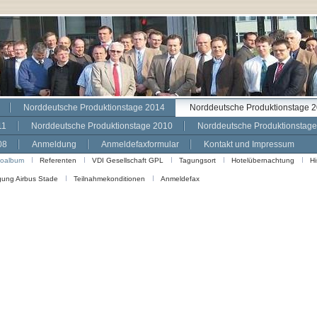
Norddeutsche Produktionstage 2014
Norddeutsche Produktionstage 
11
Norddeutsche Produktionstage 2010
Norddeutsche Produktionstag
08
Anmeldung
Anmeldefaxformular
Kontakt und Impressum
toalbum
Referenten
VDI Gesellschaft GPL
Tagungsort
Hotelübernachtung
Hi
gung Airbus Stade
Teilnahmekonditionen
Anmeldefax