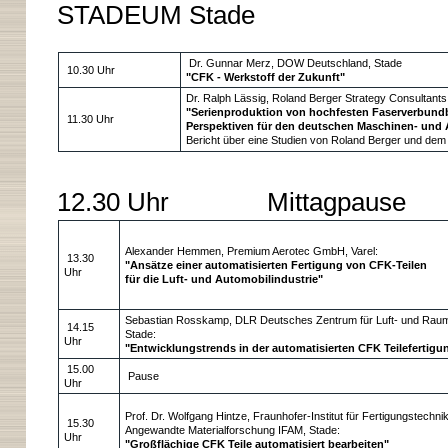
STADEUM Stade
Dr. Gunnar Merz, DOW Deutschland, Stade
10.30 Uhr
"CFK - Werkstoff der Zukunft"
Dr. Ralph Lässig, Roland Berger Strategy Consultan
"Serienproduktion von hochfesten Faserverbundb
11.30 Uhr
Perspektiven für den deutschen Maschinen- und
Bericht über eine Studien von Roland Berger und de
12.30 Uhr Mittagpause
Alexander Hemmen, Premium Aerotec GmbH, Varel:
13.30
"Ansätze einer automatisierten Fertigung von CFK-Teilen
Uhr
für die Luft- und Automobilindustrie"
Sebastian Rosskamp, DLR Deutsches Zentrum für Luft- und Raumf
14.15
Stade:
Uhr
"Entwicklungstrends in der automatisierten CFK Teilefertigu
15.00
Pause
Uhr
Prof. Dr. Wolfgang Hintze, Fraunhofer-Institut für Fertigungstechni
15.30
Angewandte Materialforschung IFAM, Stade:
Uhr
"Großflächige CFK Teile automatisiert bearbeiten"