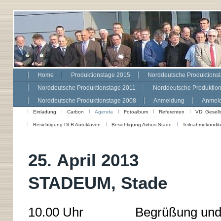
Home
Produktionstage 2015
Norddeutsche Produktions
Norddeutsche Produktionstage 2011
Norddeutsche Produktio
Norddeutsche Produktionstage 2008
Anmeldung
Anmeld
Einladung
Carbon
Agenda
Fotoalbum
Referenten
VDI Gesell
Besichtigung DLR Autoklaven
Besichtigung Airbus Stade
Teilnahmekondit
25. April 2013
STADEUM, Stade
10.00 Uhr Begrüßung und Eröf