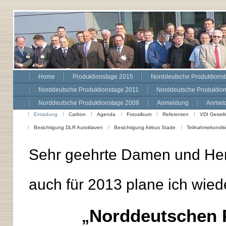
Home
Produktionstage 2015
Norddeutsche Produktions
Norddeutsche Produktionstage 2011
Norddeutsche Produktio
Norddeutsche Produktionstage 2008
Anmeldung
Anmeld
Einladung
Carbon
Agenda
Fotoalbum
Referenten
VDI Gesell
Besichtigung DLR Autoklaven
Besichtigung Airbus Stade
Teilnahmekondit
Sehr geehrte Damen und Her
auch für 2013 plane ich wied
Norddeutschen 
„