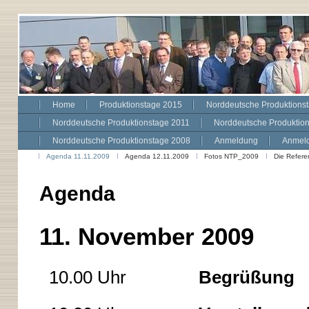
Home
Produktionstage 2015
Norddeutsche Produktions
Norddeutsche Produktionstage 2011
Norddeutsche Produktio
Norddeutsche Produktionstage 2008
Anmeldung
Anmeld
Agenda 11.11.2009
Agenda 12.11.2009
Fotos NTP_2009
Die Refere
Agenda
11. November 2009
10.00 Uhr
Begrüßung