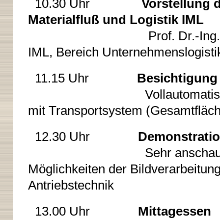
10.30 Uhr
Vorstellung d
Materialfluß und Logistik IML
Prof. Dr.-Ing. Axel Kuhn,
IML, Bereich Unternehmenslogisti
11.15 Uhr
Besichtigung
Vollautomatisches - RFID
mit Transportsystem (Gesamtfläc
12.30 Uhr
Demonstrati
Sehr anschauliches Bei
Möglichkeiten der Bildverarbeitun
Antriebstechnik
13.00 Uhr
Mittagessen